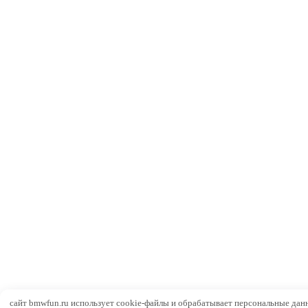
сайт bmwfun.ru использует cookie-файлы и обрабатывает персональные дан