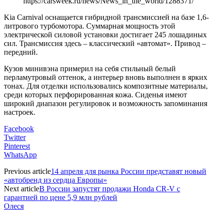
Kia Carnival оснащается гибридной трансмиссией на базе 1,6-
литрового турбомотора. Суммарная мощность этой
электрической силовой установки достигает 245 лошадиных
сил. Трансмиссия здесь – классический «автомат». Привод –
передний.
Кузов минивэна примерил на себя стильный белый
перламутровый оттенок, а интерьер вновь выполнен в ярких
тонах. Для отделки использовались композитные материалы,
среди которых перфорированная кожа. Сиденья имеют
широкий диапазон регулировок и возможность запоминания
настроек.
Facebook
Twitter
Pinterest
WhatsApp
Previous article
14 апреля для рынка России представят новый
«автобренд из сердца Европы»
Next article
В России запустят продажи Honda CR-V с
гарантией по цене 5,9 млн рублей
Олеся