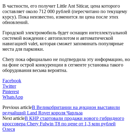
В частности, его получит Little Ant Siticar, цена которого
составляет около 712 000 рублей (пересчитано по текущему
курсу). Пока неизвестно, изменится ли цена после этих
обновлений.
Городской электромобиль будет оснащен интеллектуальной
системой вождения с автопилотом и автоматической
навигацией valet, которая сможет запоминать популярные
места для парковки.
Chery пока официально не подтвердила эту информацию, но
на фоне острой конкуренции в сегменте установка такого
оборудования весьма вероятна.
Facebook
Twitter
Pinterest
WhatsApp
Previous article
В Великобритании на аукцион выставили
редчайший Land Rover короля Чарльза
Next article
В КНР стартовали продажи нового гибридного
кроссовера Chery Fulwin T8 по цене от 1,3 млн рублей
Олеся