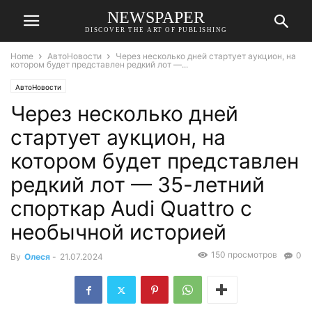
NEWSPAPER
DISCOVER THE ART OF PUBLISHING
Home
АвтоНовости
Через несколько дней стартует аукцион, на
котором будет представлен редкий лот —...
АвтоНовости
Через несколько дней
стартует аукцион, на
котором будет представлен
редкий лот — 35-летний
спорткар Audi Quattro с
необычной историей
150 просмотров
0
By
Олеся
-
21.07.2024