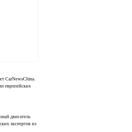
шет CarNewsChina.
тии европейских
нный двигатель
ских экспертов из