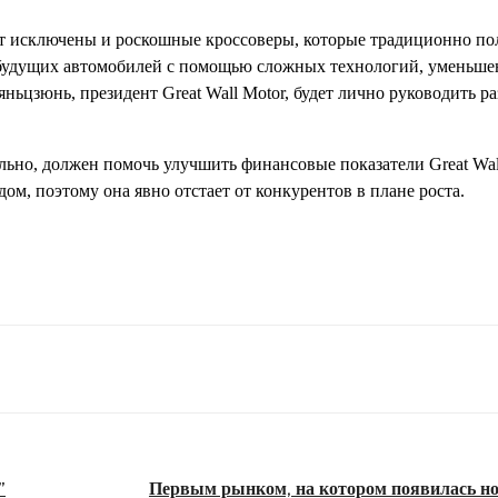
ут исключены и роскошные кроссоверы, которые традиционно по
их будущих автомобилей с помощью сложных технологий, уменьше
ньцзюнь, президент Great Wall Motor, будет лично руководить р
но, должен помочь улучшить финансовые показатели Great Wall
ом, поэтому она явно отстает от конкурентов в плане роста.
”
Первым рынком, на котором появилась но