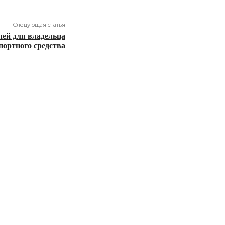
Следующая статья
ей для владельца
портного средства