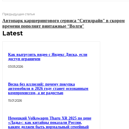
Предыдущая статья
Автопарк каршерингового сервиса “Ситидрайв” в скором
времени пополнят винтажные “Волги”
Latest
Как выгрузить видео с Яндекс Диска, если
доступ ограничен
03.05.2026
Весна без иллюзий: почему покупка
автомобиля в 2026 году станет осознанным
компромиссом, а не радостью
15.01.2026
Немецкий Volkswagen Tharu XR 2025 по цене
«Лады»: как китайцы показали России,
каким должен быть нормальный семейный