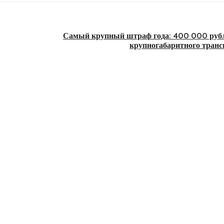
Самый крупный штраф года: 400 000 рубл
крупногабаритного транс