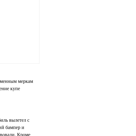
ременным меркам
ение купе
иль вылетел с
ий бампер и
твовали. Кроме