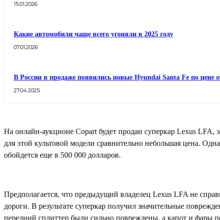
15.01.2026
Какие автомобили чаще всего угоняли в 2025 году
07.01.2026
В России в продаже появились новые Hyundai Santa Fe по цене о
27.04.2025
На онлайн-аукционе Copart будет продан суперкар Lexus LFA, з
для этой культовой модели сравнительно небольшая цена. Одна
обойдется еще в 500 000 долларов.
Предполагается, что предыдущий владелец Lexus LFA не справ
дороги. В результате суперкар получил значительные поврежден
передний сплиттер были сильно повреждены, а капот и фары п