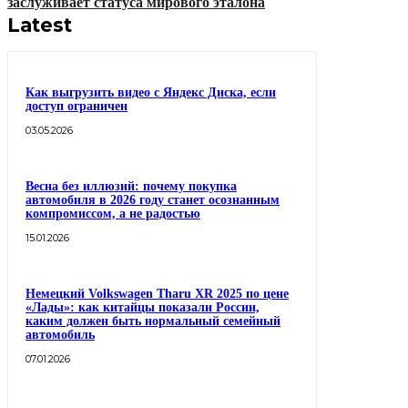
заслуживает статуса мирового эталона
Latest
Как выгрузить видео с Яндекс Диска, если
доступ ограничен
03.05.2026
Весна без иллюзий: почему покупка
автомобиля в 2026 году станет осознанным
компромиссом, а не радостью
15.01.2026
Немецкий Volkswagen Tharu XR 2025 по цене
«Лады»: как китайцы показали России,
каким должен быть нормальный семейный
автомобиль
07.01.2026