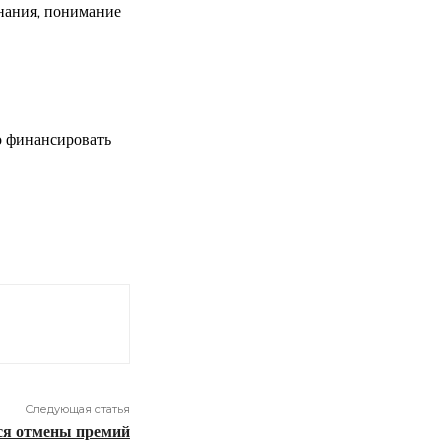
знания, понимание
о финансировать
Следующая статья
ся отмены премий